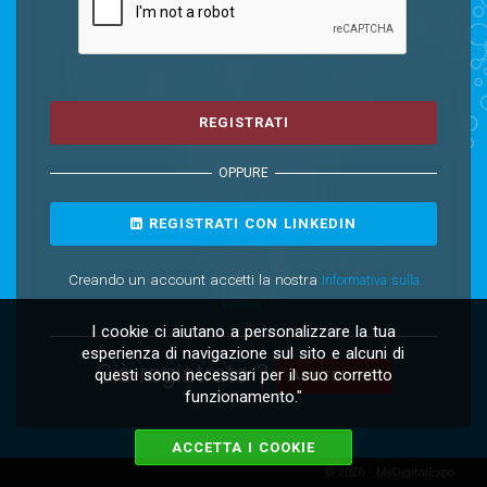
REGISTRATI
OPPURE
REGISTRATI CON LINKEDIN
Creando un account accetti la nostra
Informativa sulla
privacy
I cookie ci aiutano a personalizzare la tua
esperienza di navigazione sul sito e alcuni di
Già registrato ?
questi sono necessari per il suo corretto
ACCEDI QUI
funzionamento."
ACCETTA I COOKIE
© 2026 - MyDigitalExpo