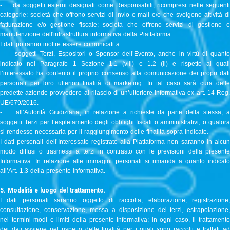
- da soggetti esterni designati come Responsabili, ricompresi nelle seguenti
categorie: società che offrono servizi di invio e-mail e/o che svolgono attività di
fatturazione e/o gestione fiscale; società che offrono servizi di gestione e
manutenzione dell'infrastruttura informativa della Piattaforma.
I dati potranno inoltre essere comunicati a:
- soggetti Terzi, Espositori o Sponsor dell’Evento, anche in virtù di quanto
indicato nel Paragrafo 1 Sezione 1.1 (viii) e 1.2 (ii) e rispetto ai quali
l’interessato ha conferito il proprio consenso alla comunicazione dei propri dati
personali per loro ulteriori finalità di marketing. In tal caso sarà cura delle
predette aziende provvedere al rilascio di un’ulteriore informativa ex art. 14 Reg.
UE/679/2016.
- all’Autorità Giudiziaria, in relazione a richieste da parte della stessa, a
soggetti Terzi per l’espletamento degli obblighi fiscali o amministrativi, o qualora
si rendesse necessaria per il raggiungimento delle finalità sopra indicate.
I dati personali dell’Interessato registrato alla Piattaforma non saranno in alcun
modo diffusi o trasmessi a terzi in contrasto con le previsioni della presente
Informativa. In relazione alle immagini personali si rimanda a quanto indicato
all’Art. 1.3 della presente informativa.
5. Modalità e luogo del trattamento.
I dati personali saranno oggetto di raccolta, elaborazione, registrazione,
consultazione, conservazione, messa a disposizione dei terzi, estrapolazione,
nei termini modi e limiti della presente Informativa; in ogni caso, il trattamento
dei dati avviene nel rispetto delle finalità per i quali sono raccolti e trattati ad