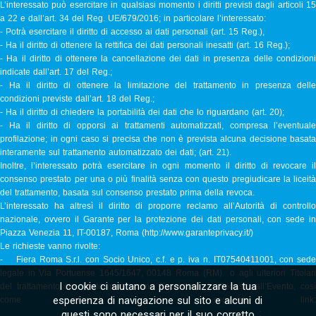
L’interessato può esercitare in qualsiasi momento i diritti previsti dagli articoli 15
a 22 e dall’art. 34 del Reg. UE/679/2016; in particolare l’interessato:
- Potrà esercitare il diritto di accesso ai dati personali (art. 15 Reg.),
- Ha il diritto di ottenere la rettifica dei dati personali inesatti (art. 16 Reg.);
- Ha il diritto di ottenere la cancellazione dei dati in presenza delle condizioni
indicate dall’art. 17 del Reg.;
- Ha il diritto di ottenere la limitazione del trattamento in presenza delle
condizioni previste dall’art. 18 del Reg.;
- Ha il diritto di chiedere la portabilità dei dati che lo riguardano (art. 20);
- Ha il diritto di opporsi ai trattamenti automatizzati, compresa l’eventuale
profilazione; in ogni caso si precisa che non è prevista alcuna decisione basata
interamente sul trattamento automatizzato dei dati; (art. 21).
Inoltre, l’interessato potrà esercitare in ogni momento il diritto di revocare il
consenso prestato per una o più finalità senza con questo pregiudicare la liceità
del trattamento, basata sul consenso prestato prima della revoca.
L’interessato ha altresì il diritto di proporre reclamo all’Autorità di controllo
nazionale, ovvero il Garante per la protezione dei dati personali, con sede in
Piazza Venezia 11, IT-00187, Roma (http://www.garanteprivacy.it/)
Le richieste vanno rivolte:
- Fiera Roma S.r.l. con Socio Unico, c.f. e p. iva n. IT07540411001, con sede
legale in Via Portuense 1645/1647, 00148 Roma (RM) o agli ulteriori Titolari
I cookie ci aiutano a personalizzare la tua
del trattamento che partecipano come Espositori e/o Sponsor all’Evento, così
esperienza di navigazione sul sito e alcuni di
come elencati al seguente link:
https://versocoopera.codewayexpo.com/partners/privacyexhibitorlist
questi sono necessari per il suo corretto
;