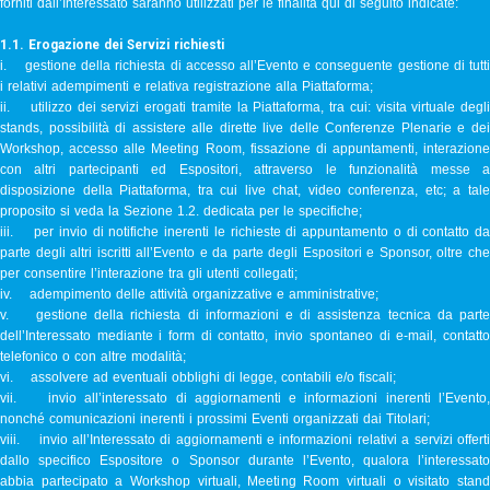
forniti dall’Interessato saranno utilizzati per le finalità qui di seguito indicate:
1.1. Erogazione dei Servizi richiesti
i. gestione della richiesta di accesso all’Evento e conseguente gestione di tutti
i relativi adempimenti e relativa registrazione alla Piattaforma;
ii. utilizzo dei servizi erogati tramite la Piattaforma, tra cui: visita virtuale degli
stands, possibilità di assistere alle dirette live delle Conferenze Plenarie e dei
Workshop, accesso alle Meeting Room, fissazione di appuntamenti, interazione
con altri partecipanti ed Espositori, attraverso le funzionalità messe a
disposizione della Piattaforma, tra cui live chat, video conferenza, etc; a tale
proposito si veda la Sezione 1.2. dedicata per le specifiche;
iii. per invio di notifiche inerenti le richieste di appuntamento o di contatto da
parte degli altri iscritti all’Evento e da parte degli Espositori e Sponsor, oltre che
per consentire l’interazione tra gli utenti collegati;
iv. adempimento delle attività organizzative e amministrative;
v. gestione della richiesta di informazioni e di assistenza tecnica da parte
dell’Interessato mediante i form di contatto, invio spontaneo di e-mail, contatto
telefonico o con altre modalità;
vi. assolvere ad eventuali obblighi di legge, contabili e/o fiscali;
vii. invio all’interessato di aggiornamenti e informazioni inerenti l’Evento,
nonché comunicazioni inerenti i prossimi Eventi organizzati dai Titolari;
viii. invio all’Interessato di aggiornamenti e informazioni relativi a servizi offerti
dallo specifico Espositore o Sponsor durante l’Evento, qualora l’interessato
abbia partecipato a Workshop virtuali, Meeting Room virtuali o visitato stand