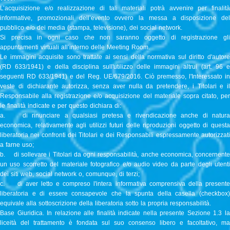
L’acquisizione e/o realizzazione di tali materiali potrà avvenire per finalità
informative, promozionali dell’evento ovvero la messa a disposizione del
pubblico e/o dei media (stampa, televisione), dei social network.
Si precisa in ogni caso che non saranno oggetto di registrazione gli
appuntamenti virtuali all’interno delle Meeting Room.
Le immagini acquisite sono trattate ai sensi della normativa sul diritto d'autore
(RD 633/1941) e della disciplina sull'utilizzo delle immagini altrui (art. 96 e
seguenti RD 633/1941) e del Reg. UE/679/2016. Ciò premesso, l'Interessato in
veste di dichiarante autorizza, senza aver nulla da pretendere, i Titolari e il
Responsabile alla registrazione e/o acquisizione del materiale sopra citato, per
le finalità indicate e per questo dichiara di:
a. di rinunciare a qualsiasi pretesa e rivendicazione anche di natura
economica, relativamente agli utilizzi futuri delle riproduzioni oggetto di questa
liberatoria nei confronti dei Titolari e dei Responsabili espressamente autorizzati
a farne uso;
b. di sollevare i Titolari da ogni responsabilità, anche economica, concernente
un uso scorretto del materiale fotografico e/o audio video da parte degli utenti
dei siti web, social network o, comunque, di terzi;
c. di aver letto e compreso l'intera informativa comprensiva della presente
liberatoria e di essere consapevole che la spunta della casella (checkbox)
equivale alla sottoscrizione della liberatoria sotto la propria responsabilità.
Base Giuridica. In relazione alle finalità indicate nella presente Sezione 1.3 la
liceità del trattamento è fondata sul suo consenso libero e facoltativo, ma