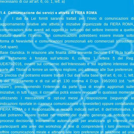
necessario di cui all’art. 6, co. 1, lett. a)
1.4. Comunicazione dei servizi e attività di FIERA ROMA
i. I dati da Lei forniti saranno trattati per l’invio di comunicazioni di
aggiornamento relative alle attività e iniziative organizzate da FIERA ROMA,
comunicazioni tutte aventi ad oggetto lo sviluppo del settore inerente a quello
trattato durante l’Evento. Tali comunicazioni potrebbero essere inviate sotto
forma di Newsletter e comunicazioni promozionali e/o commerciali (cosiddetto
Soft spam).
Base Giuridica. In relazione alle finalità della presente Sezione 1.4 (i) la liceità
del trattamento è fondata sull’articolo 6, comma 1, lettera f) del Reg.
UE/679/2016, ovvero sul consenso dell’Interessato e sul legittimo interesse da
parte dei Titolari di fornire un servizio migliore, più attinente alle Sue preferenze.
Si precisa che potranno essere trattati i Sui dati sulla base dell’art. 6, co. 1, lett.
f) del Regolamento e di cui all’art. 130 comma 4 D.lgs. 196/2003 (cd. “soft
spam”), presupponendo l’interesse da parte Sua di essere aggiornati sulle
iniziative; in tutti i casi, il consenso potrà essere revocato in qualsiasi momento
utilizzando i meccanismi di opt-out messi a disposizione (seguendo le
indicazioni riportate in ciascuna comunicazione o newsletter) oppure contattando
FIERA ROMA o il Responsabile ai recapiti indicati nell’art. 8 dell’informativa. I
dati potranno essere trattati nel rispetto del divieto generale di sottoporla a
processi decisionali interamente automatizzati per analizzare gli interessi dei
partecipanti alle aree dei workshop al fine di comprendere i loro interessi e
offrire comunicazioni mirate e attinenti alle loro preferenze in relazione ad una