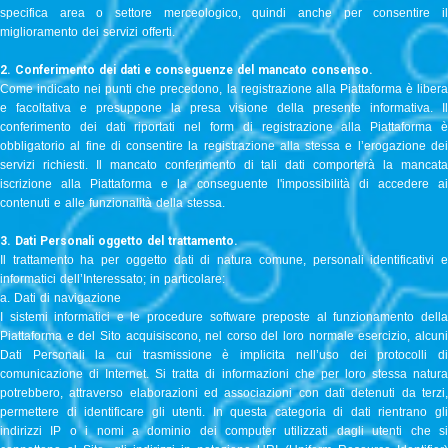
specifica area o settore merceologico, quindi anche per consentire il
miglioramento dei servizi offerti.
2. Conferimento dei dati e conseguenze del mancato consenso.
Come indicato nei punti che precedono, la registrazione alla Piattaforma è libera
e facoltativa e presuppone la presa visione della presente informativa. Il
conferimento dei dati riportati nel form di registrazione alla Piattaforma è
obbligatorio al fine di consentire la registrazione alla stessa e l’erogazione dei
servizi richiesti. Il mancato conferimento di tali dati comporterà la mancata
iscrizione alla Piattaforma e la conseguente l'impossibilità di accedere ai
contenuti e alle funzionalità della stessa.
3. Dati Personali oggetto del trattamento.
Il trattamento ha per oggetto dati di natura comune, personali identificativi e
informatici dell’Interessato; in particolare:
a. Dati di navigazione
I sistemi informatici e le procedure software preposte al funzionamento della
Piattaforma e del Sito acquisiscono, nel corso del loro normale esercizio, alcuni
Dati Personali la cui trasmissione è implicita nell’uso dei protocolli di
comunicazione di Internet. Si tratta di informazioni che per loro stessa natura
potrebbero, attraverso elaborazioni ed associazioni con dati detenuti da terzi,
permettere di identificare gli utenti. In questa categoria di dati rientrano gli
indirizzi IP o i nomi a dominio dei computer utilizzati dagli utenti che si