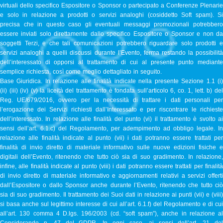
virtuali dello specifico Espositore o Sponsor o partecipato a Conferenze Plenarie
e solo in relazione a prodotti o servizi analoghi (cosiddetto Soft spam). Si
precisa che in questo caso gli eventuali messaggi promozionali potrebbero
essere inviati solo direttamente dallo specifico Espositore o Sponsor e non da
soggetti Terzi, e che tali comunicazioni potrebbero riguardare solo prodotti e
servizi analoghi a quelli discussi durante l’Evento, ferma restando la possibilità
dell’interessato di opporsi al trattamento di cui al presente punto mediante
semplice richiesta, così come meglio dettagliato in seguito.
Base Giuridica. In relazione alle finalità indicate nella presente Sezione 1.1 (i)
(ii) (iii) (iv) (v) la liceità del trattamento è fondata sull’articolo 6, co. 1, lett. b) del
Reg. UE/679/2016, ovvero per la necessità di trattare i dati personali per
l’erogazione dei Servizi richiesti dall’Interessato e per riscontrare le richieste
dell’interessato. In relazione alle finalità del punto (vi) il trattamento è svolto ai
sensi dell’art. 6.1.c) del Regolamento, per adempimento ad obbligo legale. In
relazione alle finalità indicate al punto (vii) i dati potranno essere trattati per
finalità di invio diretto di materiale informativo sulle nuove edizioni fisiche e
digitali dell’Evento, ritenendo che tutto ciò sia di suo gradimento. In relazione,
infine, alle finalità indicate al punto (viii) i dati potranno essere trattati per finalità
di invio diretto di materiale informativo e aggiornamenti relativi a servizi offerti
dall’Espositore o dallo Sponsor anche durante l’Evento, ritenendo che tutto ciò
sia di suo gradimento. Il trattamento dei Suoi dati in relazione ai punti (vii) e (viii)
si basa anche sul legittimo interesse di cui all’art. 6.1.f) del Regolamento e di cui
all’art. 130 comma 4 D.lgs. 196/2003 (cd. “soft spam”), anche in relazione al