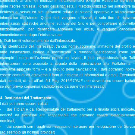
connettono al Sito, gli indirizzi in notazione URI (Uniform Resource Identifier)
delle risorse richieste, l’orario della richiesta, il metodo utilizzato nel sottoporre la
richiesta al server ed altri parametri relativi al sistema operativo e all’ambiente
informatico dell’utente. Questi dati vengono utilizzati al solo fine di ricavare
informazioni statistiche anonime sull’uso del Sito e per controllarne il corretto
funzionamento, per identificare anomalie e/o abusi, e vengono cancellati
immediatamente dopo l’elaborazione.
b. Dati forniti volontariamente dall’interessato.
Dati identificativi dell’interessato, tra cui: nome, cognome, immagine del profilo e
altre informazioni idonee a identificarlo o renderlo identificabile come ad
esempio il nome dell’azienda presso cui lavora, il titolo professionale, etc. Tali
informazioni sono acquisite a seguito della registrazione alla Piattaforma –
mediante apposito form – e a seguito della navigazione; i dati potranno inoltre
essere comunicati attraverso il form di richiesta di informazioni o email. Eventuali
dati sensibili, di cui all’art. 9.1 Reg. 2016/679/UE non dovrebbero essere trattati
se non previo consenso esplicito reso da parte dell’interessato.
4. Destinatari del Trattamento.
I dati potranno essere trattati:
- dai Titolari e dal Responsabile del trattamento per le finalità sopra indicate,
nonché da eventuali altri responsabili che potranno essere eventualmente
nominati;
- dai soggetti con i quali sia necessario interagire per l’erogazione dei Servizi
(ad esempio gli hosting provider)