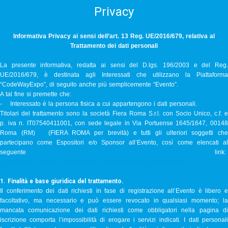
Privacy
Informativa Privacy ai sensi dell’art. 13 Reg. UE/2016/679, relativa al
Trattamento dei dati personali
La presente informativa, redatta ai sensi del D.lgs. 196/2003 e del Reg.
UE/2016/679, è destinata agli Interessati che utilizzano la Piattaforma
“CodeWayExpo”, di seguito anche più semplicemente “Evento”.
A tal fine si premette che:
- Interessato è la persona fisica a cui appartengono i dati personali.
Titolari del trattamento sono la società Fiera Roma S.r.l. con Socio Unico, c.f. e
p. iva n. IT07540411001, con sede legale in Via Portuense 1645/1647, 00148
Roma (RM) (FIERA ROMA per brevità) e tutti gli ulteriori soggetti che
partecipano come Espositori e/o Sponsor all’Evento, così come elencati al
seguente link:
https://versocoopera.codewayexpo.com/partners/privacyexhibitorlist
1. Finalità e base giuridica del trattamento.
Il conferimento dei dati richiesti in fase di registrazione all’Evento è libero e
facoltativo, ma necessario e può essere revocato in qualsiasi momento; la
mancata comunicazione dei dati richiesti come obbligatori nella pagina di
iscrizione comporta l’impossibilità di erogare i servizi indicati. I dati personali