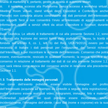
finalità di marketing e, pertanto, gestite in qualità di autonomi titolari;
iii. il semplice accesso alla Piattaforma (senza accesso a workshop virtuali,
Meeting Room virtuali, stand virtuali degli Espositori e Conferenze anche
Plenarie) non comporta alcuna condivisione dei dati personali dell’Interessato
con soggetti Terzi e non consentirà l’invio all’Interessato di aggiornamenti e
informazioni relativi a servizi offerti da alcun Espositore o Sponsor, durante
l’Evento.
Base Giuridica. Le attività di trattamento di cui alla presente Sezione 1.2, sono
funzionali alla fruizione dei servizi forniti dalla piattaforma stessa, la liceità è
fondata sull’articolo 6, co. 1, lett. b) del Reg. UE/679/2016, ovvero per la
necessità di trattare i dati personali per l’erogazione dei Servizi richiesti
dall’Interessato e per riscontrare le richieste dell’interessato. Consenso che potrà
essere, eventualmente, revocato in qualsiasi momento; la revoca specifica del
consenso in relazione al trattamento dei dati di cui alla presente Sezione 1.2,
non sarà intesa come revoca del consenso anche in relazione alla precedente
Sezione 1.1.
1.3. Trattamento delle immagini personali
Nel corso dell’evento potrebbe essere visibile l’immagine del profilo
dell’Interessato (acquisita ad esempio da LinkedIn a seguito della registrazione),
inoltre potranno essere realizzati video, fotogrammi, immagini, foto e materiali
multimediali nell’ambito dei quali potrebbe essere incorporate, anche
incidentalmente, l’immagine dell’utente, i suoi dati (nome e cognome) e/o la sua
voce.