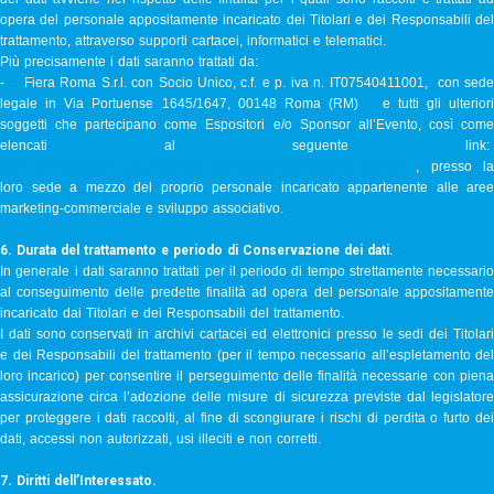
opera del personale appositamente incaricato dei Titolari e dei Responsabili del
trattamento, attraverso supporti cartacei, informatici e telematici.
Più precisamente i dati saranno trattati da:
- Fiera Roma S.r.l. con Socio Unico, c.f. e p. iva n. IT07540411001, con sede
legale in Via Portuense 1645/1647, 00148 Roma (RM) e tutti gli ulteriori
soggetti che partecipano come Espositori e/o Sponsor all’Evento, così come
elencati al seguente link:
https://versocoopera.codewayexpo.com/partners/privacyexhibitorlist
, presso la
loro sede a mezzo del proprio personale incaricato appartenente alle aree
marketing-commerciale e sviluppo associativo.
6. Durata del trattamento e periodo di Conservazione dei dati.
In generale i dati saranno trattati per il periodo di tempo strettamente necessario
al conseguimento delle predette finalità ad opera del personale appositamente
incaricato dai Titolari e dei Responsabili del trattamento.
I dati sono conservati in archivi cartacei ed elettronici presso le sedi dei Titolari
e dei Responsabili del trattamento (per il tempo necessario all’espletamento del
loro incarico) per consentire il perseguimento delle finalità necessarie con piena
assicurazione circa l’adozione delle misure di sicurezza previste dal legislatore
per proteggere i dati raccolti, al fine di scongiurare i rischi di perdita o furto dei
dati, accessi non autorizzati, usi illeciti e non corretti.
7. Diritti dell’Interessato.