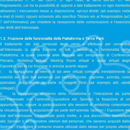
Considerando n. 47 del GDPR. In ogni caso, ai sensi dell’art. 21 del
Regolamento, Lei ha la possibilità di opporsi a tale trattamento in ogni momento
attraverso i meccanismi messi a disposizione: opt-out diretto (ad esempio nelle
e-mail di invito) oppure scrivendo allo specifico Titolare e/o al Responsabile (art.
7 dell’informativa) per chiedere la cessazione delle comunicazioni e l’esercizio
dei diritti dell’Interessato.
1.2. Fruizione delle funzionalità della Piattaforma e Terze Parti.
Il trattamento dei dati personali degli utenti è effettuato per consentire
all’Interessato la piena fruizione di tutti i servizi e le funzionalità della
Piattaforma, la quale prevede aree dedicate allo svolgimento di Conferenze
Plenarie, Workshop virtuali, Meeting Room virtuali e stand virtuali degli
Espositori, per la cui fruizione si precisa quanto segue:
i. la navigazione all’interno di tali aree virtuali comporta inevitabilmente la
visibilità dei Suoi dati personali (ad esempio nome, cognome, azienda, ruolo
aziendale, ecc.) anche da parte di soggetti Terzi (ad esempio altri utenti
collegati);
ii. la navigazione all’interno della Piattaforma e l’interazione da parte
dell’Interessato con l’azienda Espositrice e/o Sponsor, la fissazione di un
appuntamento, oppure la partecipazione alle sessioni di workshop comportano
la visualizzazione e acquisizione da parte dell’azienda Sponsor / Espositore dei
dati dell’Interessato. L’Interessato potrà inoltre, a sua discrezione, trasmettere
allo Sponsor o all’Espositore ulteriori dati personali, che saranno acquisiti dallo
Sponsor / Espositore e potranno essere utilizzati dallo stesso per proprie ulteriori